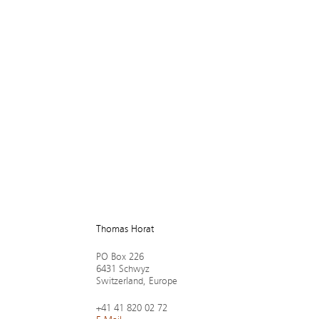
Tho­mas Ho­rat
PO Box 226
6431 Schwyz
Switz­er­land, Europe
+41 41 820 02 72