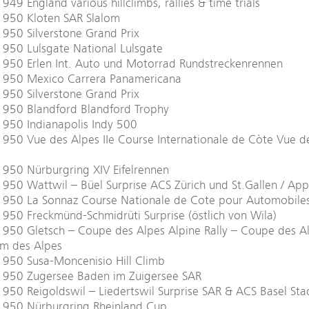
949 England various hillclimbs, rallies & time trials
1950 Kloten SAR Slalom
950 Silverstone Grand Prix
950 Lulsgate National Lulsgate
1950 Erlen Int. Auto und Motorrad Rundstreckenrennen
1950 Mexico Carrera Panamericana
950 Silverstone Grand Prix
1950 Blandford Blandford Trophy
950 Indianapolis Indy 500
950 Vue des Alpes IIe Course Internationale de Còte Vue d
950 Nürburgring XIV Eifelrennen
950 Wattwil – Büel Surprise ACS Zürich und St.Gallen / App
1950 La Sonnaz Course Nationale de Cote pour Automobile
950 Freckmünd-Schmidrüti Surprise (östlich von Wila)
950 Gletsch – Coupe des Alpes Alpine Rally – Coupe des A
um des Alpes
950 Susa-Moncenisio Hill Climb
1950 Zugersee Baden im Zuigersee SAR
950 Reigoldswil – Liedertswil Surprise SAR & ACS Basel Sta
1950 Nürburgring Rheinland Cup