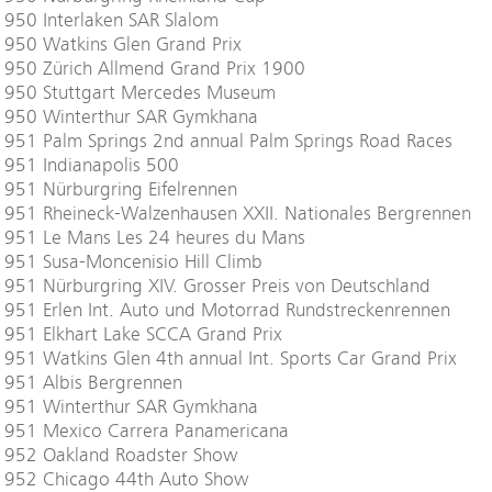
950 Interlaken SAR Slalom
1950 Watkins Glen Grand Prix
1950 Zürich Allmend Grand Prix 1900
1950 Stuttgart Mercedes Museum
1950 Winterthur SAR Gymkhana
1951 Palm Springs 2nd annual Palm Springs Road Races
1951 Indianapolis 500
951 Nürburgring Eifelrennen
1951 Rheineck-Walzenhausen XXII. Nationales Bergrennen
1951 Le Mans Les 24 heures du Mans
951 Susa-Moncenisio Hill Climb
951 Nürburgring XIV. Grosser Preis von Deutschland
1951 Erlen Int. Auto und Motorrad Rundstreckenrennen
1951 Elkhart Lake SCCA Grand Prix
951 Watkins Glen 4th annual Int. Sports Car Grand Prix
1951 Albis Bergrennen
1951 Winterthur SAR Gymkhana
1951 Mexico Carrera Panamericana
1952 Oakland Roadster Show
1952 Chicago 44th Auto Show