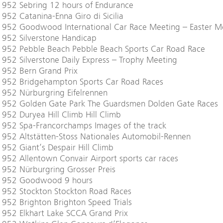
1952 Sebring 12 hours of Endurance
952 Catanina-Enna Giro di Sicilia
1952 Goodwood International Car Race Meeting – Easter 
1952 Silverstone Handicap
1952 Pebble Beach Pebble Beach Sports Car Road Race
952 Silverstone Daily Express – Trophy Meeting
1952 Bern Grand Prix
1952 Bridgehampton Sports Car Road Races
952 Nürburgring Eifelrennen
1952 Golden Gate Park The Guardsmen Dolden Gate Races
952 Duryea Hill Climb Hill Climb
1952 Spa-Francorchamps Images of the track
952 Altstätten-Stoss Nationales Automobil-Rennen
952 Giant’s Despair Hill Climb
952 Allentown Convair Airport sports car races
952 Nürburgring Grosser Preis
1952 Goodwood 9 hours
1952 Stockton Stockton Road Races
952 Brighton Brighton Speed Trials
1952 Elkhart Lake SCCA Grand Prix