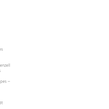
es
enzell
s
lpes –
dt