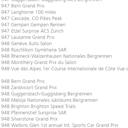
1947 Bern Grand Prix
1947 Langhorne 100 miles
1947 Cascade, CO Pikes Peak
1947 Gempen Gempen Rennen
947 Etzel Surprise ACS Zürich
1947 Lausanne Grand Prix
1948 Genève Auto Salon
1948 Rüschlikon Gymkhana SAR
1948 Rheineck-Walzenhausen Nationales Bergrennen
1948 Montlhéry Grand Prix du Salon
948 Vue des Alpes 1er Course Internationale de Còte Vue 
1948 Bern Grand Prix
1948 Zandvoort Grand Prix
1948 Guggersbach-Guggisberg Bergrennen
1948 Maloja Nationales Jubiläums-Bergrennen
948 Brighton Brighton Speed Trials
948 Pfannenstiel Sursprise SAR
948 Silverstone Grand Prix
948 Watkins Glen 1st annual Int. Sports Car Grand Prix