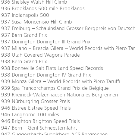
936 Shelsley Walsh Hill Climb
1936 Brooklands 500 mile Brooklands
1937 Indianapolis 500
937 Susa-Moncenisio Hill Climb
937 Freiburg – Schauinsland Grosser Bergpreis von Deutsc
1937 Bern Grand Prix
937 Donington Donington III Grand Prix
937 Milano – Brescia Gilera – World Records with Piero Tar
1938 Utah Covered Wagons Parade
1938 Bern Grand Prix
938 Bonneville Salt Flats Land Speed Records
1938 Donington Donington IV Grand Prix
939 Monza Gilera – World Records with Piero Taruffi
1939 Spa Francorchamps Grand Prix de Belgique
1939 Rheineck-Walzenhausen Nationales Bergrennen
939 Nürburgring Grosser Preis
946 Elstree Elstree Speed Trials
1946 Langhorne 100 miles
946 Brighton Brighton Speed Trials
947 Bern – Genf Schneesternfahrt
1947 Guggersbach-Guggisberg ACS Bergrennen