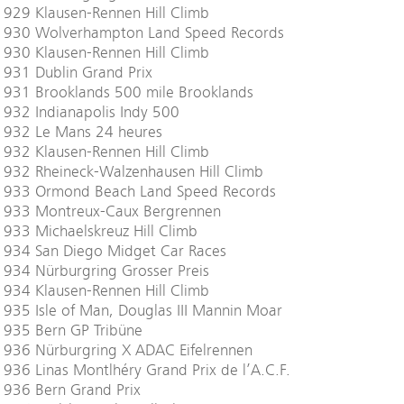
929 Klausen-Rennen Hill Climb
1930 Wolverhampton Land Speed Records
930 Klausen-Rennen Hill Climb
1931 Dublin Grand Prix
1931 Brooklands 500 mile Brooklands
932 Indianapolis Indy 500
1932 Le Mans 24 heures
932 Klausen-Rennen Hill Climb
1932 Rheineck-Walzenhausen Hill Climb
1933 Ormond Beach Land Speed Records
1933 Montreux-Caux Bergrennen
933 Michaelskreuz Hill Climb
1934 San Diego Midget Car Races
934 Nürburgring Grosser Preis
934 Klausen-Rennen Hill Climb
935 Isle of Man, Douglas III Mannin Moar
1935 Bern GP Tribüne
1936 Nürburgring X ADAC Eifelrennen
936 Linas Montlhéry Grand Prix de l’A.C.F.
1936 Bern Grand Prix