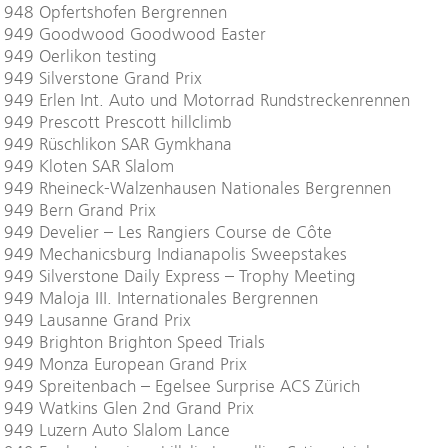
1948 Opfertshofen Bergrennen
1949 Goodwood Goodwood Easter
949 Oerlikon testing
949 Silverstone Grand Prix
1949 Erlen Int. Auto und Motorrad Rundstreckenrennen
949 Prescott Prescott hillclimb
1949 Rüschlikon SAR Gymkhana
1949 Kloten SAR Slalom
1949 Rheineck-Walzenhausen Nationales Bergrennen
1949 Bern Grand Prix
949 Develier – Les Rangiers Course de Côte
1949 Mechanicsburg Indianapolis Sweepstakes
949 Silverstone Daily Express – Trophy Meeting
949 Maloja III. Internationales Bergrennen
1949 Lausanne Grand Prix
949 Brighton Brighton Speed Trials
1949 Monza European Grand Prix
949 Spreitenbach – Egelsee Surprise ACS Zürich
1949 Watkins Glen 2nd Grand Prix
1949 Luzern Auto Slalom Lance