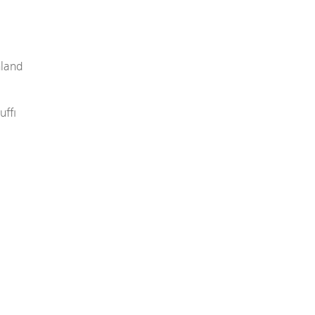
hland
uffi