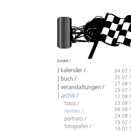
04.07.
25.07.
27.08.1
29.07.1
17.08.1
23.08.1
fotos /
08.08.1
rennen /
24.08.1
portraits /
19.02.
fotografen /
14.07.1